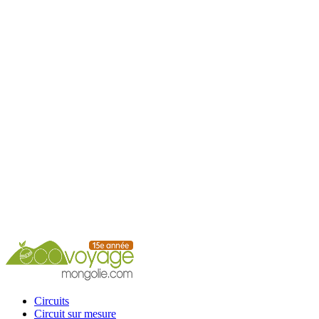
Accueil
Circuits
Circuit sur mesure
Circuits calendrier
Services
Guide
Conseils
Contacts
Circuits
Circuit sur mesure