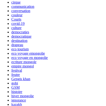
cirque
communication
conversation
couleur
Courts
covid-19
culture
democraties
democratique
destination
drapeau
eco tourism
eco voyage emongolie
eco voyage en mongolie
ecriture mongole
empire mongol
festival
feutre
Gengis khan
gobi
GSM
histoire
hiver mongolie
ignorance
kazakh