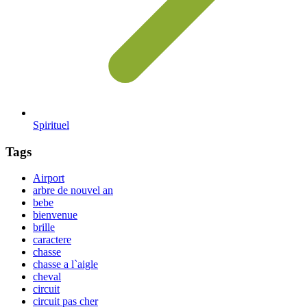
Spirituel
Tags
Airport
arbre de nouvel an
bebe
bienvenue
brille
caractere
chasse
chasse a l`aigle
cheval
circuit
circuit pas cher