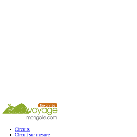
Accueil
Circuits
Circuit sur mesure
Circuits calendrier
Services
Guide
Conseils
Contacts
Circuits
Circuit sur mesure