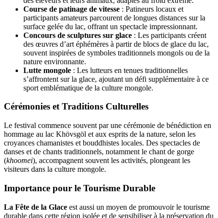
des éleveurs et leurs animaux, adaptés au froid extrême.
Course de patinage de vitesse
: Patineurs locaux et
participants amateurs parcourent de longues distances sur la
surface gelée du lac, offrant un spectacle impressionnant.
Concours de sculptures sur glace
: Les participants créent
des œuvres d’art éphémères à partir de blocs de glace du lac,
souvent inspirées de symboles traditionnels mongols ou de la
nature environnante.
Lutte mongole
: Les lutteurs en tenues traditionnelles
s’affrontent sur la glace, ajoutant un défi supplémentaire à ce
sport emblématique de la culture mongole.
Cérémonies et Traditions Culturelles
Le festival commence souvent par une cérémonie de bénédiction en
hommage au lac Khövsgöl et aux esprits de la nature, selon les
croyances chamanistes et bouddhistes locales. Des spectacles de
danses et de chants traditionnels, notamment le chant de gorge
(
khoomei
), accompagnent souvent les activités, plongeant les
visiteurs dans la culture mongole.
Importance pour le Tourisme Durable
La Fête de la Glace
est aussi un moyen de promouvoir le tourisme
durable dans cette région isolée et de sensibiliser à la préservation du