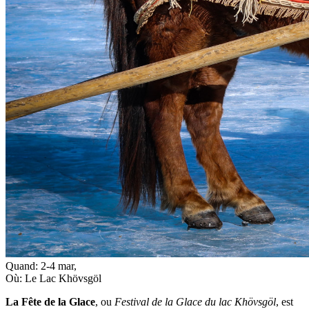
Quand:
2-4 mar
,
Où:
Le Lac Khövsgöl
La Fête de la Glace
, ou
Festival de la Glace du lac Khövsgöl
, est