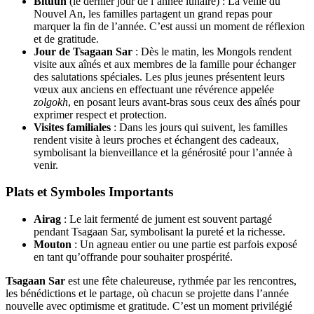
Bituun
(le dernier jour de l’année lunaire) : La veille du
Nouvel An, les familles partagent un grand repas pour
marquer la fin de l’année. C’est aussi un moment de réflexion
et de gratitude.
Jour de Tsagaan Sar
: Dès le matin, les Mongols rendent
visite aux aînés et aux membres de la famille pour échanger
des salutations spéciales. Les plus jeunes présentent leurs
vœux aux anciens en effectuant une révérence appelée
zolgokh
, en posant leurs avant-bras sous ceux des aînés pour
exprimer respect et protection.
Visites familiales
: Dans les jours qui suivent, les familles
rendent visite à leurs proches et échangent des cadeaux,
symbolisant la bienveillance et la générosité pour l’année à
venir.
Plats et Symboles Importants
Airag
: Le lait fermenté de jument est souvent partagé
pendant Tsagaan Sar, symbolisant la pureté et la richesse.
Mouton
: Un agneau entier ou une partie est parfois exposé
en tant qu’offrande pour souhaiter prospérité.
Tsagaan Sar
est une fête chaleureuse, rythmée par les rencontres,
les bénédictions et le partage, où chacun se projette dans l’année
nouvelle avec optimisme et gratitude. C’est un moment privilégié