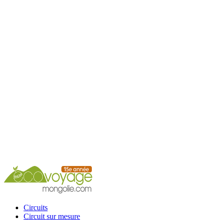
Accueil
Circuits
Circuit sur mesure
Circuits calendrier
Services
Guide
Conseils
Contacts
Circuits
Circuit sur mesure