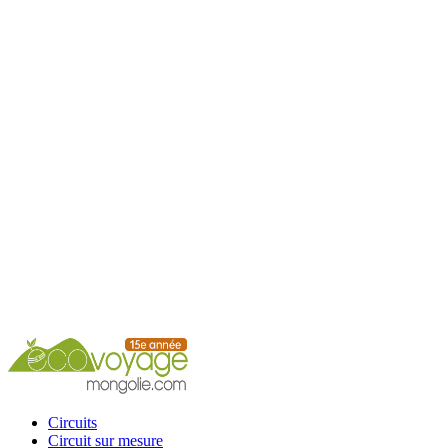
Accueil
Circuits
Circuit sur mesure
Circuits calendrier
Services
Guide
Conseils
Contacts
Circuits
Circuit sur mesure