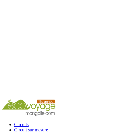
Accueil
Circuits
Circuit sur mesure
Circuits calendrier
Services
Guide
Conseils
Contacts
Circuits
Circuit sur mesure