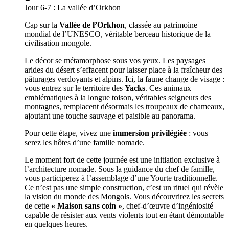
Jour
6-7
:
La vallée d’Orkhon
Cap sur la
Vallée de l’Orkhon
, classée au patrimoine
mondial de l’UNESCO, véritable berceau historique de la
civilisation mongole.
Le décor se métamorphose sous vos yeux. Les paysages
arides du désert s’effacent pour laisser place à la fraîcheur des
pâturages verdoyants et alpins. Ici, la faune change de visage :
vous entrez sur le territoire des
Yacks
. Ces animaux
emblématiques à la longue toison, véritables seigneurs des
montagnes, remplacent désormais les troupeaux de chameaux,
ajoutant une touche sauvage et paisible au panorama.
Pour cette étape, vivez une
immersion privilégiée
: vous
serez les hôtes d’une famille nomade.
Le moment fort de cette journée est une initiation exclusive à
l’architecture nomade. Sous la guidance du chef de famille,
vous participerez à l’assemblage d’une Yourte traditionnelle.
Ce n’est pas une simple construction, c’est un rituel qui révèle
la vision du monde des Mongols. Vous découvrirez les secrets
de cette
« Maison sans coin »
, chef-d’œuvre d’ingéniosité
capable de résister aux vents violents tout en étant démontable
en quelques heures.