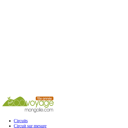
Accueil
Circuits
Circuit sur mesure
Circuits calendrier
Services
Guide
Conseils
Contacts
Circuits
Circuit sur mesure