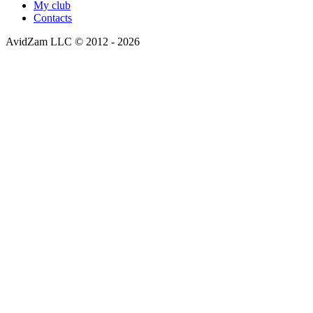
My club
Contacts
AvidZam LLC © 2012
-
2026